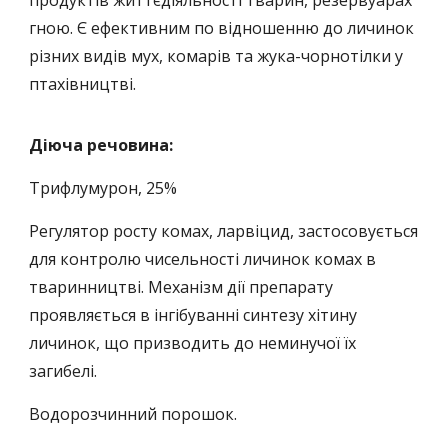
продуктів життєдіяльності тварин, резервуарах
гною. Є ефективним по відношенню до личинок
різних видів мух, комарів та жука-чорнотілки у
птахівництві.
Діюча речовина:
Трифлумурон, 25%
Регулятор росту комах, ларвіцид, застосовується
для контролю чисельності личинок комах в
тваринництві. Механізм дії препарату
проявляється в інгібуванні синтезу хітину
личинок, що призводить до неминучої їх
загибелі.
Водорозчинний порошок.