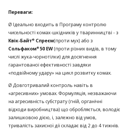
Переваги:
Ø Ідеально входить в Програму контролю
чисельності комах-шкідників у тваринництві - з
Квік-Байт
Спреєм
(проти мух) або з
®
Сольфаком
50 EW
(проти різних видів, в тому
®
числі жука-чорнотілки) для досягнення
гарантованої ефективності завдяки
«подвійному удару» на цикл розвитку комах.
Ø Довготривалий контроль навіть в
«агресивних» умовах. Формуляція, незважаючи
на агресивність субстрату (гній, органічні
відходи виробництва) що обробляється, володіє
залишковою дією, і, залежно від умов,
тривалість захисної дії складає від 2 до 4 тижнів.